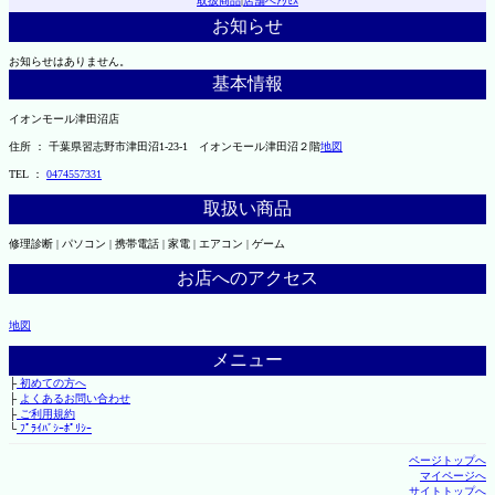
取扱商品
|
店舗へｱｸｾｽ
お知らせ
お知らせはありません。
基本情報
イオンモール津田沼店
住所 ： 千葉県習志野市津田沼1-23-1 イオンモール津田沼２階
地図
TEL ：
0474557331
取扱い商品
修理診断 | パソコン | 携帯電話 | 家電 | エアコン | ゲーム
お店へのアクセス
地図
メニュー
├
初めての方へ
├
よくあるお問い合わせ
├
ご利用規約
└
ﾌﾟﾗｲﾊﾞｼｰﾎﾟﾘｼｰ
ページトップへ
マイページへ
サイトトップへ