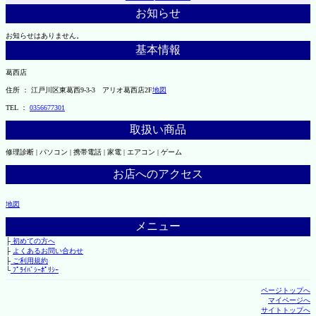
お知らせ
お知らせはありません。
基本情報
葛西店
住所 ： 江戸川区東葛西9-3-3 アリオ葛西店2F
地図
TEL ：
0356677301
取扱い商品
修理診断 | パソコン | 携帯電話 | 家電 | エアコン | ゲーム
お店へのアクセス
地図
メニュー
├
初めての方へ
├
よくあるお問い合わせ
├
ご利用規約
└
ﾌﾟﾗｲﾊﾞｼｰﾎﾟﾘｼｰ
ページトップへ
マイページへ
サイトトップへ