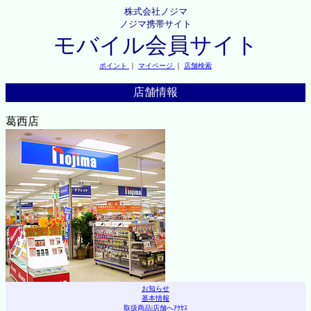
株式会社ノジマ
ノジマ携帯サイト
モバイル会員サイト
ポイント
｜
マイページ
｜
店舗検索
店舗情報
葛西店
お知らせ
基本情報
取扱商品
|
店舗へｱｸｾｽ