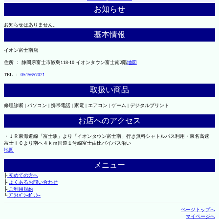
お知らせ
お知らせはありません。
基本情報
イオン富士南店
住所 ： 静岡県富士市鮫島118-10 イオンタウン富士南2階
地図
TEL ：
0545657021
取扱い商品
修理診断 | パソコン | 携帯電話 | 家電 | エアコン | ゲーム | デジタルプリント
お店へのアクセス
・ＪＲ東海道線「富士駅」より「イオンタウン富士南」行き無料シャトルバス利用・東名高速
富士ＩＣより南へ４ｋｍ国道１号線富士由比バイパス沿い
地図
メニュー
├
初めての方へ
├
よくあるお問い合わせ
├
ご利用規約
└
ﾌﾟﾗｲﾊﾞｼｰﾎﾟﾘｼｰ
ページトップへ
マイページへ