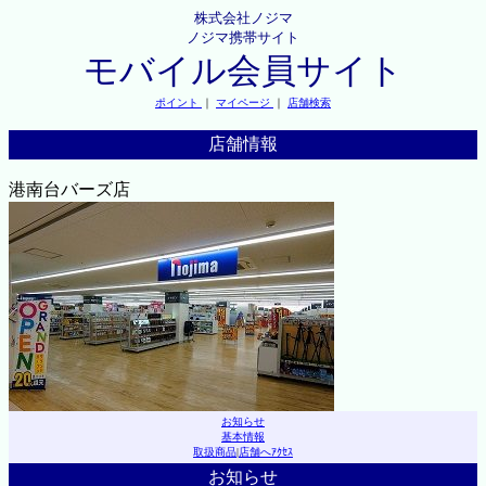
株式会社ノジマ
ノジマ携帯サイト
モバイル会員サイト
ポイント
｜
マイページ
｜
店舗検索
店舗情報
港南台バーズ店
お知らせ
基本情報
取扱商品
|
店舗へｱｸｾｽ
お知らせ