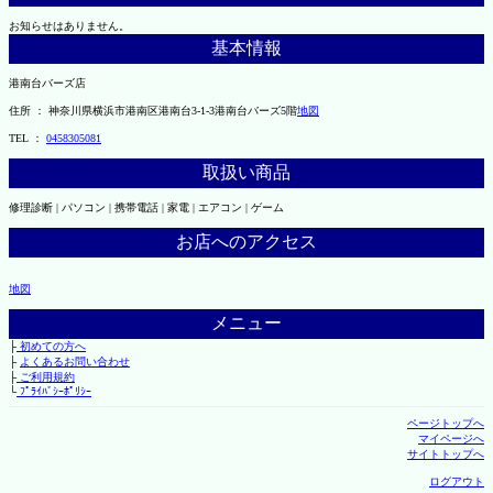
お知らせはありません。
基本情報
港南台バーズ店
住所 ： 神奈川県横浜市港南区港南台3-1-3港南台バーズ5階
地図
TEL ：
0458305081
取扱い商品
修理診断 | パソコン | 携帯電話 | 家電 | エアコン | ゲーム
お店へのアクセス
地図
メニュー
├
初めての方へ
├
よくあるお問い合わせ
├
ご利用規約
└
ﾌﾟﾗｲﾊﾞｼｰﾎﾟﾘｼｰ
ページトップへ
マイページへ
サイトトップへ
ログアウト