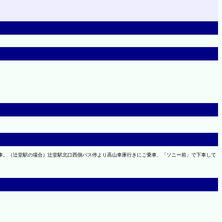
下車。（辻堂駅の場合）辻堂駅北口西側バス停より高山車庫行きにご乗車、「ソニー前」で下車して