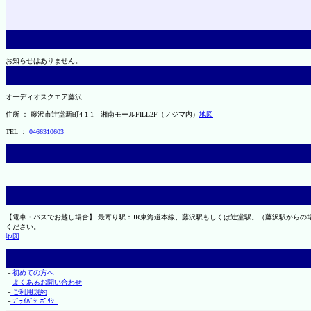
お知らせはありません。
オーディオスクエア藤沢
住所 ： 藤沢市辻堂新町4-1-1 湘南モールFILL2F（ノジマ内）
地図
TEL ：
0466310603
【電車・バスでお越し場合】 最寄り駅：JR東海道本線、藤沢駅もしくは辻堂駅。（藤沢駅から
ください。
地図
├
初めての方へ
├
よくあるお問い合わせ
├
ご利用規約
└
ﾌﾟﾗｲﾊﾞｼｰﾎﾟﾘｼｰ