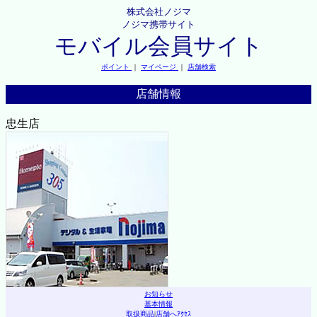
株式会社ノジマ
ノジマ携帯サイト
モバイル会員サイト
ポイント
｜
マイページ
｜
店舗検索
店舗情報
忠生店
お知らせ
基本情報
取扱商品
|
店舗へｱｸｾｽ