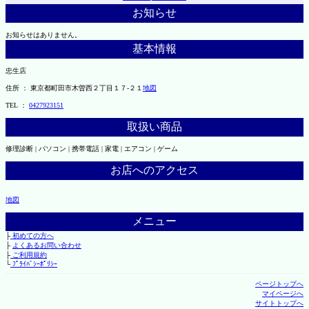
お知らせ
お知らせはありません。
基本情報
忠生店
住所 ： 東京都町田市木曽西２丁目１７-２１
地図
TEL ：
0427923151
取扱い商品
修理診断 | パソコン | 携帯電話 | 家電 | エアコン | ゲーム
お店へのアクセス
地図
メニュー
├
初めての方へ
├
よくあるお問い合わせ
├
ご利用規約
└
ﾌﾟﾗｲﾊﾞｼｰﾎﾟﾘｼｰ
ページトップへ
マイページへ
サイトトップへ