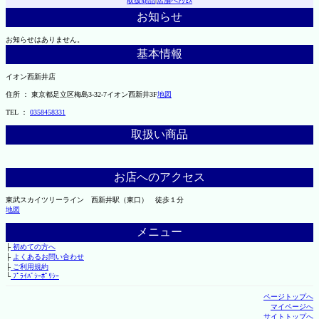
取扱商品
|
店舗へｱｸｾｽ
お知らせ
お知らせはありません。
基本情報
イオン西新井店
住所 ： 東京都足立区梅島3-32-7イオン西新井3F
地図
TEL ：
0358458331
取扱い商品
お店へのアクセス
東武スカイツリーライン 西新井駅（東口） 徒歩１分
地図
メニュー
├
初めての方へ
├
よくあるお問い合わせ
├
ご利用規約
└
ﾌﾟﾗｲﾊﾞｼｰﾎﾟﾘｼｰ
ページトップへ
マイページへ
サイトトップへ