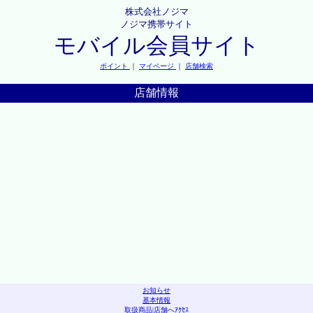
株式会社ノジマ
ノジマ携帯サイト
モバイル会員サイト
ポイント
｜
マイページ
｜
店舗検索
店舗情報
お知らせ
基本情報
取扱商品
|
店舗へｱｸｾｽ