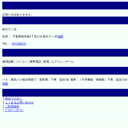
お知らせはありません。
柏モディ店
住所 ： 千葉県柏市柏1丁目2-26 柏モディ4F
地図
TEL ：
0471668121
修理診断 | パソコン | 携帯電話 | 家電 | エアコン | ゲーム
バス：東武バス柏28系統で「富町東」下車 徒歩3分 電車：ＪＲ常磐線「南柏駅」下車、徒歩15分
地図
├
初めての方へ
├
よくあるお問い合わせ
├
ご利用規約
└
ﾌﾟﾗｲﾊﾞｼｰﾎﾟﾘｼｰ