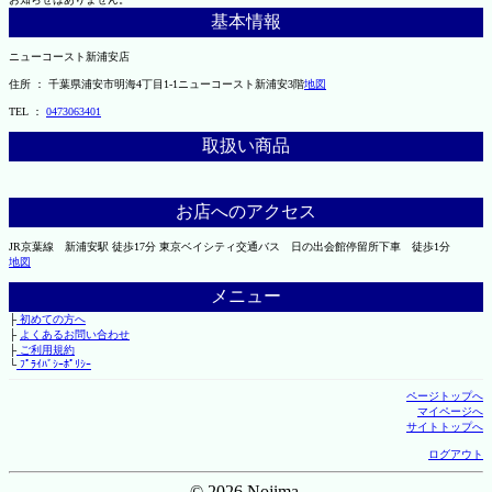
基本情報
ニューコースト新浦安店
住所 ： 千葉県浦安市明海4丁目1-1ニューコースト新浦安3階
地図
TEL ：
0473063401
取扱い商品
お店へのアクセス
JR京葉線 新浦安駅 徒歩17分 東京ベイシティ交通バス 日の出会館停留所下車 徒歩1分
地図
メニュー
├
初めての方へ
├
よくあるお問い合わせ
├
ご利用規約
└
ﾌﾟﾗｲﾊﾞｼｰﾎﾟﾘｼｰ
ページトップへ
マイページへ
サイトトップへ
ログアウト
© 2026 Nojima.