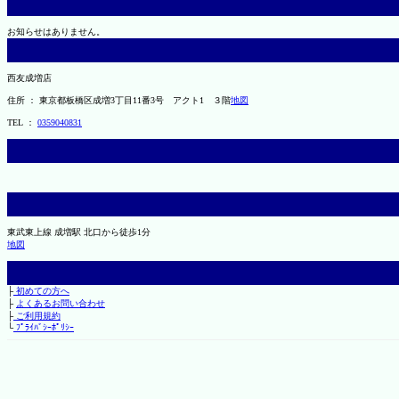
お知らせはありません。
西友成増店
住所 ： 東京都板橋区成増3丁目11番3号 アクト1 ３階
地図
TEL ：
0359040831
東武東上線 成増駅 北口から徒歩1分
地図
├
初めての方へ
├
よくあるお問い合わせ
├
ご利用規約
└
ﾌﾟﾗｲﾊﾞｼｰﾎﾟﾘｼｰ