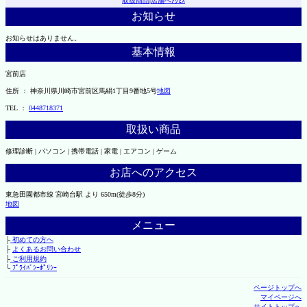
取扱商品
|
店舗へｱｸｾｽ
お知らせ
お知らせはありません。
基本情報
宮前店
住所 ： 神奈川県川崎市宮前区馬絹1丁目9番地5号
地図
TEL ：
0448718371
取扱い商品
修理診断 | パソコン | 携帯電話 | 家電 | エアコン | ゲーム
お店へのアクセス
東急田園都市線 宮崎台駅 より 650m(徒歩8分)
地図
メニュー
├
初めての方へ
├
よくあるお問い合わせ
├
ご利用規約
└
ﾌﾟﾗｲﾊﾞｼｰﾎﾟﾘｼｰ
ページトップへ
マイページへ
サイトトップへ