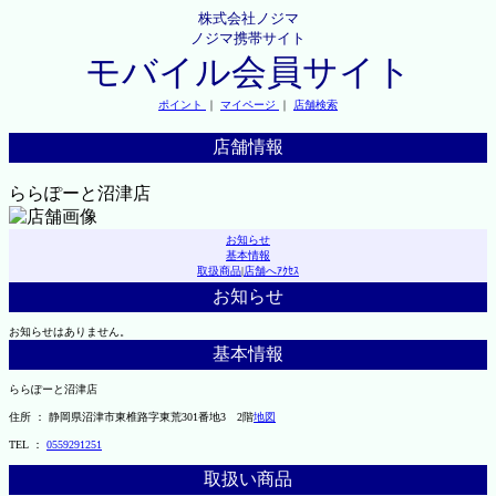
株式会社ノジマ
ノジマ携帯サイト
モバイル会員サイト
ポイント
｜
マイページ
｜
店舗検索
店舗情報
ららぽーと沼津店
お知らせ
基本情報
取扱商品
|
店舗へｱｸｾｽ
お知らせ
お知らせはありません。
基本情報
ららぽーと沼津店
住所 ： 静岡県沼津市東椎路字東荒301番地3 2階
地図
TEL ：
0559291251
取扱い商品