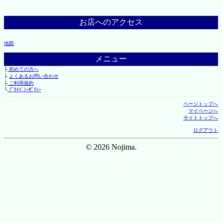
お店へのアクセス
地図
メニュー
├
初めての方へ
├
よくあるお問い合わせ
├
ご利用規約
└
ﾌﾟﾗｲﾊﾞｼｰﾎﾟﾘｼｰ
ページトップへ
マイページへ
サイトトップへ
ログアウト
© 2026 Nojima.