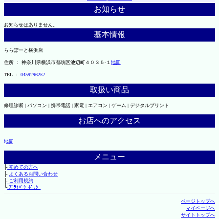
お知らせ
お知らせはありません。
基本情報
ららぽーと横浜店
住所 ： 神奈川県横浜市都筑区池辺町４０３５-１
地図
TEL ：
0459296252
取扱い商品
修理診断 | パソコン | 携帯電話 | 家電 | エアコン | ゲーム | デジタルプリント
お店へのアクセス
地図
メニュー
├
初めての方へ
├
よくあるお問い合わせ
├
ご利用規約
└
ﾌﾟﾗｲﾊﾞｼｰﾎﾟﾘｼｰ
ページトップへ
マイページへ
サイトトップへ