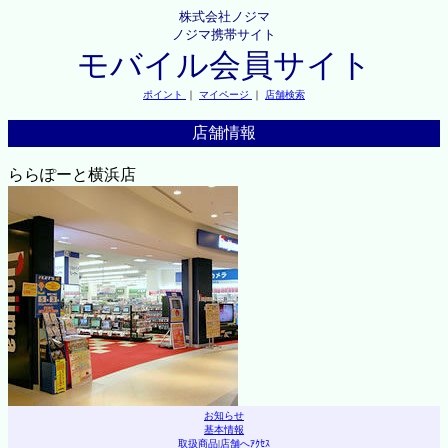
株式会社ノジマ
ノジマ携帯サイト
モバイル会員サイト
ポイント
｜
マイページ
｜
店舗検索
店舗情報
ららぽーと横浜店
お知らせ
基本情報
取扱商品
|
店舗へｱｸｾｽ