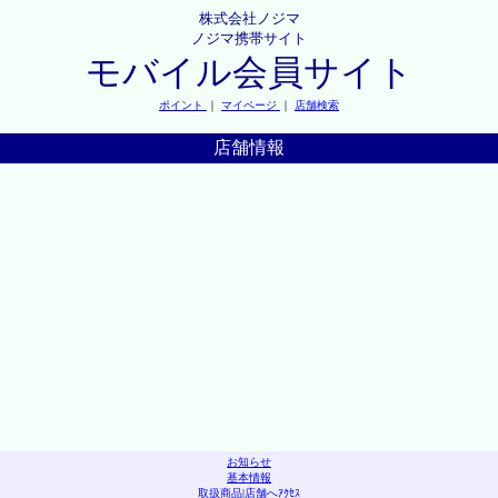
株式会社ノジマ
ノジマ携帯サイト
モバイル会員サイト
ポイント
｜
マイページ
｜
店舗検索
店舗情報
お知らせ
基本情報
取扱商品
|
店舗へｱｸｾｽ