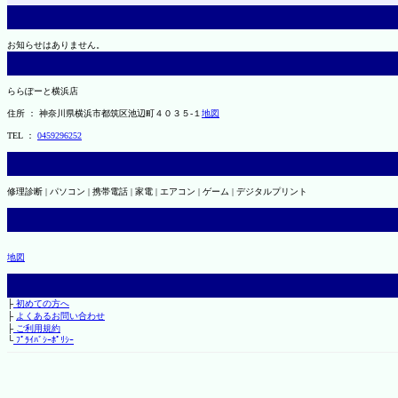
お知らせはありません。
ららぽーと横浜店
住所 ： 神奈川県横浜市都筑区池辺町４０３５-１
地図
TEL ：
0459296252
修理診断 | パソコン | 携帯電話 | 家電 | エアコン | ゲーム | デジタルプリント
地図
├
初めての方へ
├
よくあるお問い合わせ
├
ご利用規約
└
ﾌﾟﾗｲﾊﾞｼｰﾎﾟﾘｼｰ