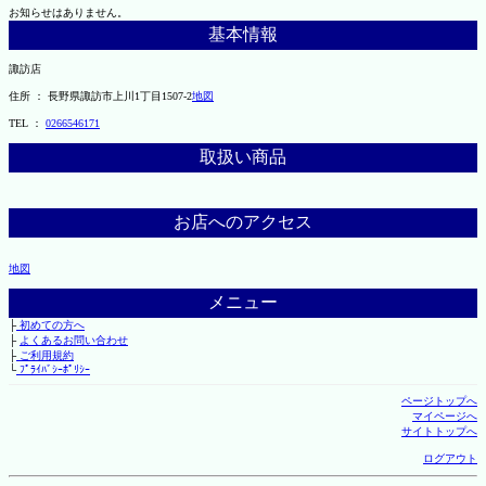
お知らせはありません。
基本情報
諏訪店
住所 ： 長野県諏訪市上川1丁目1507-2
地図
TEL ：
0266546171
取扱い商品
お店へのアクセス
地図
メニュー
├
初めての方へ
├
よくあるお問い合わせ
├
ご利用規約
└
ﾌﾟﾗｲﾊﾞｼｰﾎﾟﾘｼｰ
ページトップへ
マイページへ
サイトトップへ
ログアウト