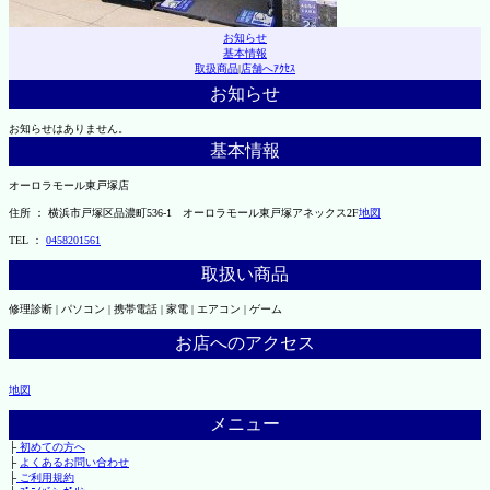
お知らせ
基本情報
取扱商品
|
店舗へｱｸｾｽ
お知らせ
お知らせはありません。
基本情報
オーロラモール東戸塚店
住所 ： 横浜市戸塚区品濃町536-1 オーロラモール東戸塚アネックス2F
地図
TEL ：
0458201561
取扱い商品
修理診断 | パソコン | 携帯電話 | 家電 | エアコン | ゲーム
お店へのアクセス
地図
メニュー
├
初めての方へ
├
よくあるお問い合わせ
├
ご利用規約