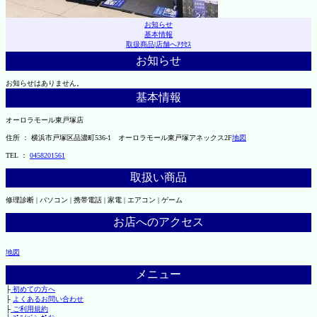
お知らせ
基本情報
取扱商品
|
店舗へｱｸｾｽ
お知らせ
お知らせはありません。
基本情報
オーロラモール東戸塚店
住所 ： 横浜市戸塚区品濃町536-1 オーロラモール東戸塚アネックス2F
地図
TEL ：
0458201561
取扱い商品
修理診断 | パソコン | 携帯電話 | 家電 | エアコン | ゲーム
お店へのアクセス
地図
メニュー
├
初めての方へ
├
よくあるお問い合わせ
├
ご利用規約