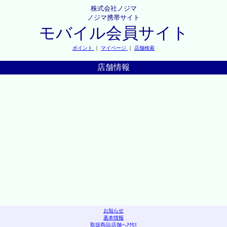
株式会社ノジマ
ノジマ携帯サイト
モバイル会員サイト
ポイント
｜
マイページ
｜
店舗検索
店舗情報
お知らせ
基本情報
取扱商品
|
店舗へｱｸｾｽ