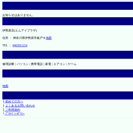
お知らせはありません。
伊勢原店(エムアイプラザ)
住所 ： 神奈川県伊勢原市板戸８
地図
TEL ：
0463911214
修理診断 | パソコン | 携帯電話 | 家電 | エアコン | ゲーム
地図
├
初めての方へ
├
よくあるお問い合わせ
├
ご利用規約
└
ﾌﾟﾗｲﾊﾞｼｰﾎﾟﾘｼｰ