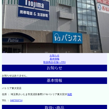
お知らせ
基本情報
取扱商品
|
店舗へｱｸｾｽ
お知らせ
お知らせはありません。
基本情報
パトリア東大宮店
住所 ： 埼玉県さいたま市見沼区春野2-7-8パトリア東大宮2F
地図
TEL ：
0487959714
取扱い商品