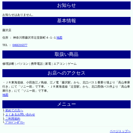
お知らせ
お知らせはありません。
基本情報
藤沢店
住所 ： 神奈川県藤沢市辻堂新町４-１-１
地図
TEL ：
0466316377
取扱い商品
修理診断 | パソコン | 携帯電話 | 家電 | エアコン | ゲーム
お店へのアクセス
・ＪＲ東海道線、小田急江ノ島線、江ノ電「藤沢駅」から、北口バス１番乗り場より「高山車庫
行き」にて「ソニー前」で下車。・ＪＲ東海道線「辻堂駅」から、北口西側バス停より「高山車
庫行き」にて「ソニー前」で下車。
地図
メニュー
├
初めての方へ
├
よくあるお問い合わせ
├
ご利用規約
└
ﾌﾟﾗｲﾊﾞｼｰﾎﾟﾘｼｰ
ページトップへ