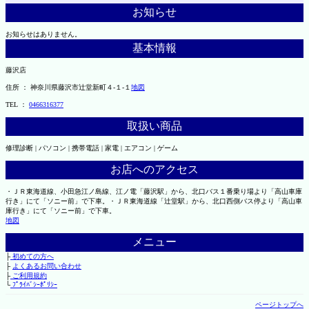
お知らせ
お知らせはありません。
基本情報
藤沢店
住所 ： 神奈川県藤沢市辻堂新町４-１-１
地図
TEL ：
0466316377
取扱い商品
修理診断 | パソコン | 携帯電話 | 家電 | エアコン | ゲーム
お店へのアクセス
・ＪＲ東海道線、小田急江ノ島線、江ノ電「藤沢駅」から、北口バス１番乗り場より「高山車庫
行き」にて「ソニー前」で下車。・ＪＲ東海道線「辻堂駅」から、北口西側バス停より「高山車
庫行き」にて「ソニー前」で下車。
地図
メニュー
├
初めての方へ
├
よくあるお問い合わせ
├
ご利用規約
└
ﾌﾟﾗｲﾊﾞｼｰﾎﾟﾘｼｰ
ページトップへ