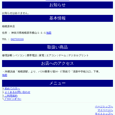
お知らせ
お知らせはありません。
基本情報
相模原本店
住所 ： 神奈川県相模原市横山１-１-１
地図
TEL ：
0427531516
取扱い商品
修理診断 | パソコン | 携帯電話 | 家電 | エアコン | ゲーム | デジタルプリント
お店へのアクセス
・JR横浜線「相模原駅」より、バス6番乗り場14・17系統で「清新中学校入口」下車。
地図
メニュー
├
初めての方へ
├
よくあるお問い合わせ
├
ご利用規約
└
ﾌﾟﾗｲﾊﾞｼｰﾎﾟﾘｼｰ
ページトップへ
マイページへ
サイトトップへ