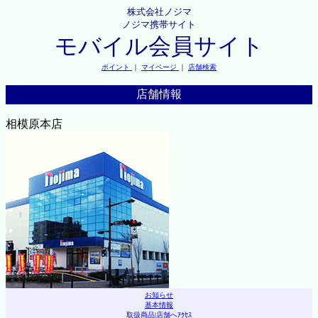
株式会社ノジマ
ノジマ携帯サイト
モバイル会員サイト
ポイント
｜
マイページ
｜
店舗検索
店舗情報
相模原本店
お知らせ
基本情報
取扱商品
|
店舗へｱｸｾｽ