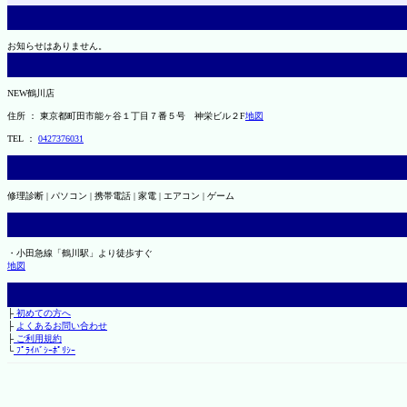
お知らせはありません。
NEW鶴川店
住所 ： 東京都町田市能ヶ谷１丁目７番５号 神栄ビル２F
地図
TEL ：
0427376031
修理診断 | パソコン | 携帯電話 | 家電 | エアコン | ゲーム
・小田急線「鶴川駅」より徒歩すぐ
地図
├
初めての方へ
├
よくあるお問い合わせ
├
ご利用規約
└
ﾌﾟﾗｲﾊﾞｼｰﾎﾟﾘｼｰ