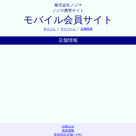
株式会社ノジマ
ノジマ携帯サイト
モバイル会員サイト
ポイント
｜
マイページ
｜
店舗検索
店舗情報
お知らせ
基本情報
取扱商品
|
店舗へｱｸｾｽ