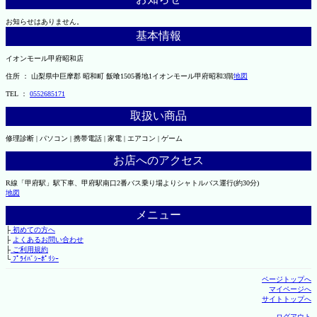
お知らせはありません。
基本情報
イオンモール甲府昭和店
住所 ： 山梨県中巨摩郡 昭和町 飯喰1505番地1イオンモール甲府昭和3階
地図
TEL ：
0552685171
取扱い商品
修理診断 | パソコン | 携帯電話 | 家電 | エアコン | ゲーム
お店へのアクセス
R線「甲府駅」駅下車、甲府駅南口2番バス乗り場よりシャトルバス運行(約30分)
地図
メニュー
├
初めての方へ
├
よくあるお問い合わせ
├
ご利用規約
└
ﾌﾟﾗｲﾊﾞｼｰﾎﾟﾘｼｰ
ページトップへ
マイページへ
サイトトップへ
ログアウト