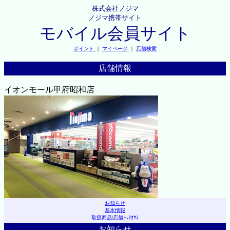
株式会社ノジマ
ノジマ携帯サイト
モバイル会員サイト
ポイント
｜
マイページ
｜
店舗検索
店舗情報
イオンモール甲府昭和店
お知らせ
基本情報
取扱商品
|
店舗へｱｸｾｽ
お知らせ