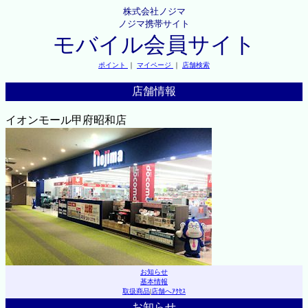
株式会社ノジマ
ノジマ携帯サイト
モバイル会員サイト
ポイント
｜
マイページ
｜
店舗検索
店舗情報
イオンモール甲府昭和店
お知らせ
基本情報
取扱商品
|
店舗へｱｸｾｽ
お知らせ