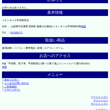
お知らせはありません。
基本情報
イオンモール甲府昭和店
住所 ： 山梨県中巨摩郡 昭和町 飯喰1505番地1イオンモール甲府昭和3階
地図
TEL ：
0552685171
取扱い商品
修理診断 | パソコン | 携帯電話 | 家電 | エアコン | ゲーム
お店へのアクセス
R線「甲府駅」駅下車、甲府駅南口2番バス乗り場よりシャトルバス運行(約30分)
地図
メニュー
├
初めての方へ
├
よくあるお問い合わせ
├
ご利用規約
└
ﾌﾟﾗｲﾊﾞｼｰﾎﾟﾘｼｰ
ページトップへ
マイページへ
サイトトップへ
ログアウト