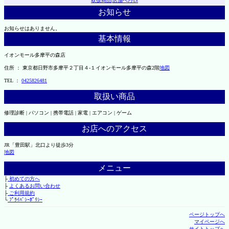
取扱商品
|
店舗へｱｸｾｽ
お知らせ
お知らせはありません。
基本情報
イオンモール多摩平の森店
住所 ： 東京都日野市多摩平２丁目４-１イオンモール多摩平の森2階
地図
TEL ：
0425826481
取扱い商品
修理診断 | パソコン | 携帯電話 | 家電 | エアコン | ゲーム
お店へのアクセス
JR「豊田駅」北口より徒歩3分
地図
メニュー
├
初めての方へ
├
よくあるお問い合わせ
├
ご利用規約
└
ﾌﾟﾗｲﾊﾞｼｰﾎﾟﾘｼｰ
ページトップへ
マイページへ
サイトトップへ