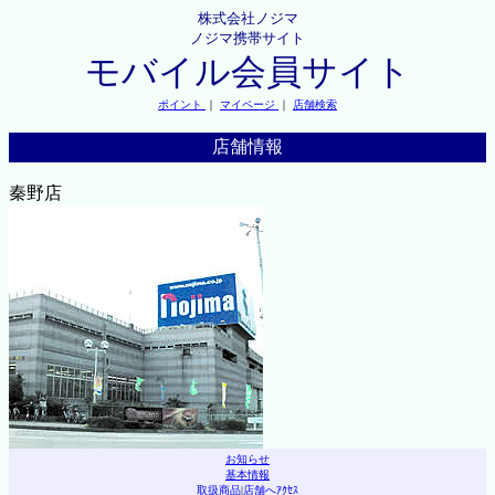
株式会社ノジマ
ノジマ携帯サイト
モバイル会員サイト
ポイント
｜
マイページ
｜
店舗検索
店舗情報
秦野店
お知らせ
基本情報
取扱商品
|
店舗へｱｸｾｽ