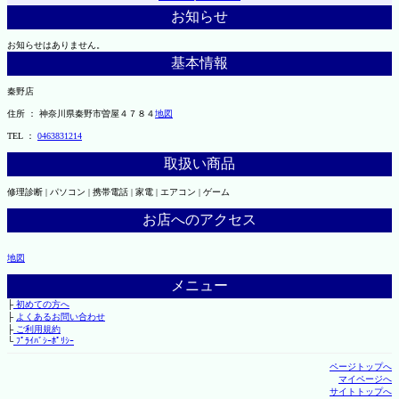
お知らせ
お知らせはありません。
基本情報
秦野店
住所 ： 神奈川県秦野市曽屋４７８４
地図
TEL ：
0463831214
取扱い商品
修理診断 | パソコン | 携帯電話 | 家電 | エアコン | ゲーム
お店へのアクセス
地図
メニュー
├
初めての方へ
├
よくあるお問い合わせ
├
ご利用規約
└
ﾌﾟﾗｲﾊﾞｼｰﾎﾟﾘｼｰ
ページトップへ
マイページへ
サイトトップへ