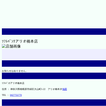
ｿﾌﾄﾊﾞﾝｸアリオ橋本店
お知らせはありません。
ｿﾌﾄﾊﾞﾝｸアリオ橋本店
住所 ： 神奈川県相模原市緑区大山町1-22 アリオ橋本2F
地図
TEL ：
0427755770