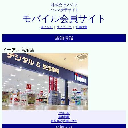
株式会社ノジマ
ノジマ携帯サイト
モバイル会員サイト
ポイント
｜
マイページ
｜
店舗検索
店舗情報
イーアス高尾店
お知らせ
基本情報
取扱商品
|
店舗へｱｸｾｽ
お知らせ