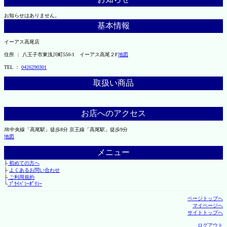
お知らせはありません。
基本情報
イーアス高尾店
住所 ： 八王子市東浅川町550-1 イーアス高尾２F
地図
TEL ：
0426290301
取扱い商品
お店へのアクセス
JR中央線「高尾駅」徒歩8分 京王線「高尾駅」徒歩9分
地図
メニュー
├
初めての方へ
├
よくあるお問い合わせ
├
ご利用規約
└
ﾌﾟﾗｲﾊﾞｼｰﾎﾟﾘｼｰ
ページトップへ
マイページへ
サイトトップへ
ログアウト