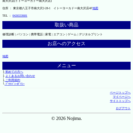
南大沢店(イトーヨーカドー南大沢店)
住所 ： 東京都八王子市南大沢2-28-1 イトーヨーカドー南大沢店4F
地図
TEL ：
0426533681
取扱い商品
修理診断 | パソコン | 携帯電話 | 家電 | エアコン | ゲーム | デジタルプリント
お店へのアクセス
地図
メニュー
├
初めての方へ
├
よくあるお問い合わせ
├
ご利用規約
└
ﾌﾟﾗｲﾊﾞｼｰﾎﾟﾘｼｰ
ページトップへ
マイページへ
サイトトップへ
ログアウト
© 2026 Nojima.