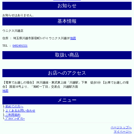
お知らせ
お知らせはありません。
基本情報
ウニクス川越店
住所 ： 埼玉県川越市新宿町1-17-1 ウニクス川越2F
地図
TEL ：
0492491551
取扱い商品
お店へのアクセス
【電車でお越しの場合】 JR川越線・東武東上線「川越駅」下車 徒歩5分 【お車でお越しの場
合】 国道16号より、「旭町一丁目」交差点 川越駅方面
地図
メニュー
├
初めての方へ
├
よくあるお問い合わせ
├
ご利用規約
└
ﾌﾟﾗｲﾊﾞｼｰﾎﾟﾘｼｰ
ページトップへ
マイページへ