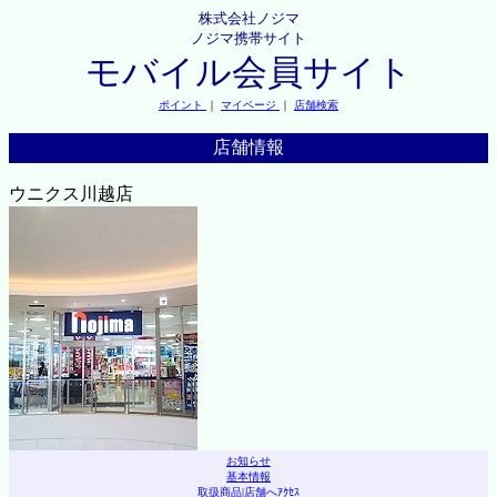
株式会社ノジマ
ノジマ携帯サイト
モバイル会員サイト
ポイント
｜
マイページ
｜
店舗検索
店舗情報
ウニクス川越店
お知らせ
基本情報
取扱商品
|
店舗へｱｸｾｽ