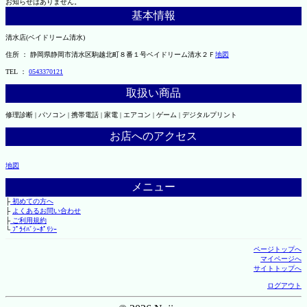
お知らせはありません。
基本情報
清水店(ベイドリーム清水)
住所 ： 静岡県静岡市清水区駒越北町８番１号ベイドリーム清水２Ｆ
地図
TEL ：
0543370121
取扱い商品
修理診断 | パソコン | 携帯電話 | 家電 | エアコン | ゲーム | デジタルプリント
お店へのアクセス
地図
メニュー
├
初めての方へ
├
よくあるお問い合わせ
├
ご利用規約
└
ﾌﾟﾗｲﾊﾞｼｰﾎﾟﾘｼｰ
ページトップへ
マイページへ
サイトトップへ
ログアウト