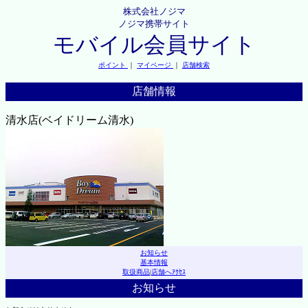
株式会社ノジマ
ノジマ携帯サイト
モバイル会員サイト
ポイント
｜
マイページ
｜
店舗検索
店舗情報
清水店(ベイドリーム清水)
お知らせ
基本情報
取扱商品
|
店舗へｱｸｾｽ
お知らせ