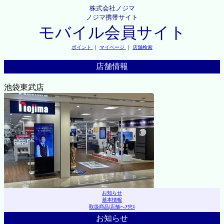
株式会社ノジマ
ノジマ携帯サイト
モバイル会員サイト
ポイント
｜
マイページ
｜
店舗検索
店舗情報
池袋東武店
お知らせ
基本情報
取扱商品
|
店舗へｱｸｾｽ
お知らせ