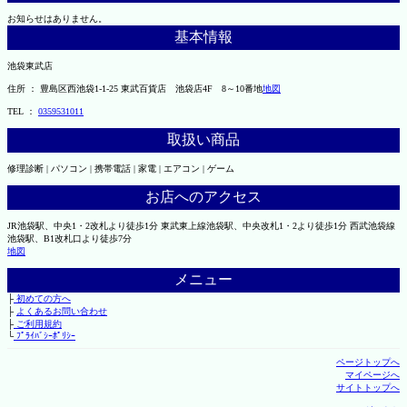
お知らせはありません。
基本情報
池袋東武店
住所 ： 豊島区西池袋1-1-25 東武百貨店 池袋店4F 8～10番地
地図
TEL ：
0359531011
取扱い商品
修理診断 | パソコン | 携帯電話 | 家電 | エアコン | ゲーム
お店へのアクセス
JR池袋駅、中央1・2改札より徒歩1分 東武東上線池袋駅、中央改札1・2より徒歩1分 西武池袋線
池袋駅、B1改札口より徒歩7分
地図
メニュー
├
初めての方へ
├
よくあるお問い合わせ
├
ご利用規約
└
ﾌﾟﾗｲﾊﾞｼｰﾎﾟﾘｼｰ
ページトップへ
マイページへ
サイトトップへ