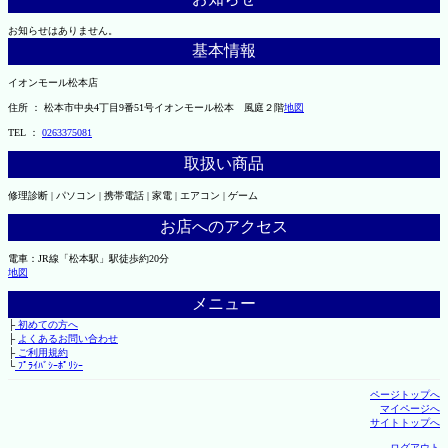
お知らせはありません。
基本情報
イオンモール松本店
住所 ： 松本市中央4丁目9番51号イオンモール松本 風庭２階
地図
TEL ：
0263375081
取扱い商品
修理診断 | パソコン | 携帯電話 | 家電 | エアコン | ゲーム
お店へのアクセス
電車：JR線「松本駅」駅徒歩約20分
地図
メニュー
├
初めての方へ
├
よくあるお問い合わせ
├
ご利用規約
└
ﾌﾟﾗｲﾊﾞｼｰﾎﾟﾘｼｰ
ページトップへ
マイページへ
サイトトップへ
ログアウト