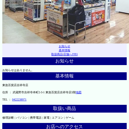
お知らせ
基本情報
取扱商品
|
店舗へｱｸｾｽ
お知らせ
お知らせはありません。
基本情報
東急百貨店吉祥寺店
住所 ： 武蔵野市吉祥寺本町2-3-1 東急百貨店吉祥寺店5階
地図
TEL ：
0422238971
取扱い商品
修理診断 | パソコン | 携帯電話 | 家電 | エアコン | ゲーム
お店へのアクセス