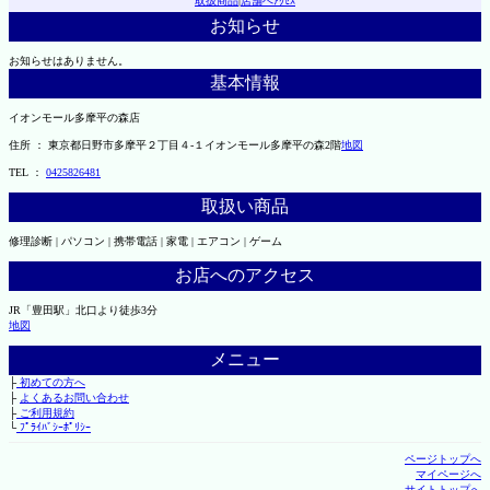
取扱商品
|
店舗へｱｸｾｽ
お知らせ
お知らせはありません。
基本情報
イオンモール多摩平の森店
住所 ： 東京都日野市多摩平２丁目４-１イオンモール多摩平の森2階
地図
TEL ：
0425826481
取扱い商品
修理診断 | パソコン | 携帯電話 | 家電 | エアコン | ゲーム
お店へのアクセス
JR「豊田駅」北口より徒歩3分
地図
メニュー
├
初めての方へ
├
よくあるお問い合わせ
├
ご利用規約
└
ﾌﾟﾗｲﾊﾞｼｰﾎﾟﾘｼｰ
ページトップへ
マイページへ
サイトトップへ