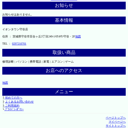
お知らせ
お知らせはありません。
基本情報
イオンタウン守谷店
住所 ： 茨城県守谷市百合ヶ丘3丁目249-1ｲｵﾝﾀｳﾝ守谷・2F
地図
TEL ：
0297210701
取扱い商品
修理診断 | パソコン | 携帯電話 | 家電 | エアコン | ゲーム
お店へのアクセス
地図
メニュー
├
初めての方へ
├
よくあるお問い合わせ
├
ご利用規約
└
ﾌﾟﾗｲﾊﾞｼｰﾎﾟﾘｼｰ
ページトップへ
マイページへ
サイトトップへ