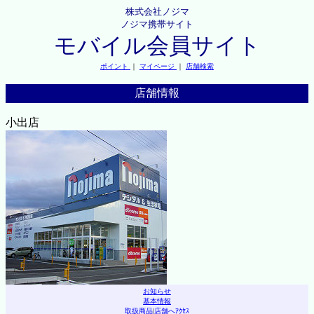
株式会社ノジマ
ノジマ携帯サイト
モバイル会員サイト
ポイント
｜
マイページ
｜
店舗検索
店舗情報
小出店
お知らせ
基本情報
取扱商品
|
店舗へｱｸｾｽ