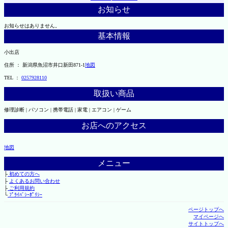
お知らせ
お知らせはありません。
基本情報
小出店
住所 ： 新潟県魚沼市井口新田871-1
地図
TEL ：
0257928110
取扱い商品
修理診断 | パソコン | 携帯電話 | 家電 | エアコン | ゲーム
お店へのアクセス
地図
メニュー
├
初めての方へ
├
よくあるお問い合わせ
├
ご利用規約
└
ﾌﾟﾗｲﾊﾞｼｰﾎﾟﾘｼｰ
ページトップへ
マイページへ
サイトトップへ