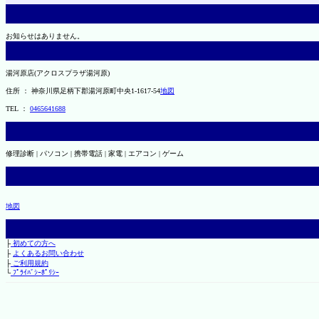
お知らせはありません。
湯河原店(アクロスプラザ湯河原)
住所 ： 神奈川県足柄下郡湯河原町中央1-1617-54
地図
TEL ：
0465641688
修理診断 | パソコン | 携帯電話 | 家電 | エアコン | ゲーム
地図
├
初めての方へ
├
よくあるお問い合わせ
├
ご利用規約
└
ﾌﾟﾗｲﾊﾞｼｰﾎﾟﾘｼｰ