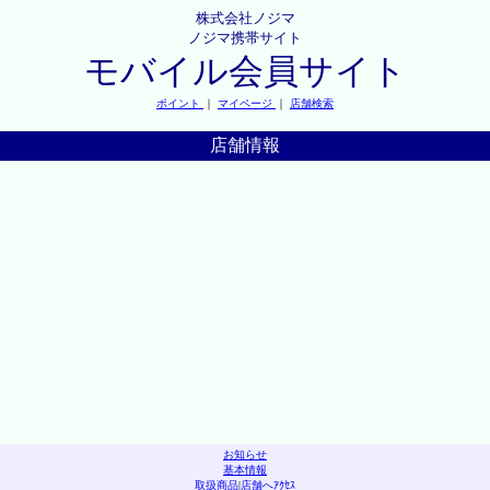
株式会社ノジマ
ノジマ携帯サイト
モバイル会員サイト
ポイント
｜
マイページ
｜
店舗検索
店舗情報
お知らせ
基本情報
取扱商品
|
店舗へｱｸｾｽ