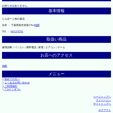
お知らせはありません。
基本情報
ららぽーと柏の葉店
住所 ： 千葉県柏市若柴178-4
地図
TEL ：
0471376701
取扱い商品
修理診断 | パソコン | 携帯電話 | 家電 | エアコン | ゲーム
お店へのアクセス
地図
メニュー
├
初めての方へ
├
よくあるお問い合わせ
├
ご利用規約
└
ﾌﾟﾗｲﾊﾞｼｰﾎﾟﾘｼｰ
ページトップへ
マイページへ
サイトトップへ
ログアウト