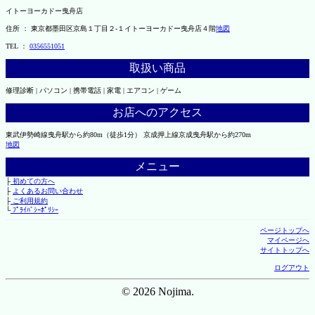
イトーヨーカドー曳舟店
住所 ： 東京都墨田区京島１丁目２-１イトーヨーカドー曳舟店４階
地図
TEL ：
0356551051
取扱い商品
修理診断 | パソコン | 携帯電話 | 家電 | エアコン | ゲーム
お店へのアクセス
東武伊勢崎線曳舟駅から約80m（徒歩1分） 京成押上線京成曳舟駅から約270m
地図
メニュー
├
初めての方へ
├
よくあるお問い合わせ
├
ご利用規約
└
ﾌﾟﾗｲﾊﾞｼｰﾎﾟﾘｼｰ
ページトップへ
マイページへ
サイトトップへ
ログアウト
© 2026 Nojima.