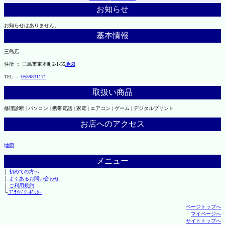
お知らせ
お知らせはありません。
基本情報
三島店
住所 ： 三島市東本町2-1-55
地図
TEL ：
0559831171
取扱い商品
修理診断 | パソコン | 携帯電話 | 家電 | エアコン | ゲーム | デジタルプリント
お店へのアクセス
地図
メニュー
├
初めての方へ
├
よくあるお問い合わせ
├
ご利用規約
└
ﾌﾟﾗｲﾊﾞｼｰﾎﾟﾘｼｰ
ページトップへ
マイページへ
サイトトップへ