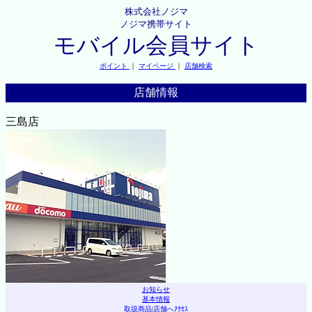
株式会社ノジマ
ノジマ携帯サイト
モバイル会員サイト
ポイント
｜
マイページ
｜
店舗検索
店舗情報
三島店
お知らせ
基本情報
取扱商品
|
店舗へｱｸｾｽ