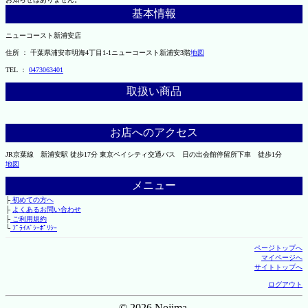
基本情報
ニューコースト新浦安店
住所 ： 千葉県浦安市明海4丁目1-1ニューコースト新浦安3階
地図
TEL ：
0473063401
取扱い商品
お店へのアクセス
JR京葉線 新浦安駅 徒歩17分 東京ベイシティ交通バス 日の出会館停留所下車 徒歩1分
地図
メニュー
├
初めての方へ
├
よくあるお問い合わせ
├
ご利用規約
└
ﾌﾟﾗｲﾊﾞｼｰﾎﾟﾘｼｰ
ページトップへ
マイページへ
サイトトップへ
ログアウト
© 2026 Nojima.