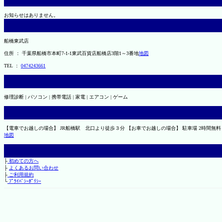
お知らせはありません。
船橋東武店
住所 ： 千葉県船橋市本町7-1-1東武百貨店船橋店3階1～3番地
地図
TEL ：
0474243661
修理診断 | パソコン | 携帯電話 | 家電 | エアコン | ゲーム
【電車でお越しの場合】 JR船橋駅 北口より徒歩３分 【お車でお越しの場合】 駐車場 2時間無料 （
地図
├
初めての方へ
├
よくあるお問い合わせ
├
ご利用規約
└
ﾌﾟﾗｲﾊﾞｼｰﾎﾟﾘｼｰ