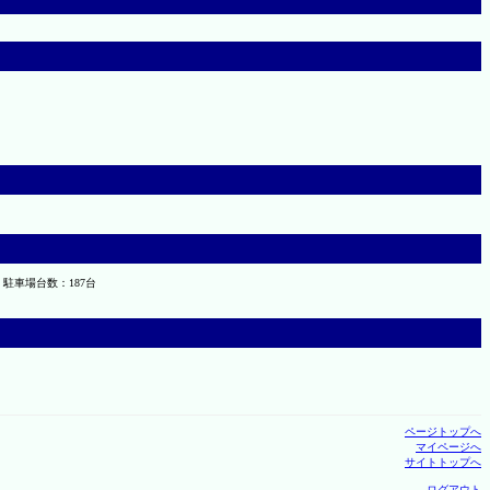
 駐車場台数：187台
ページトップへ
マイページへ
サイトトップへ
ログアウト