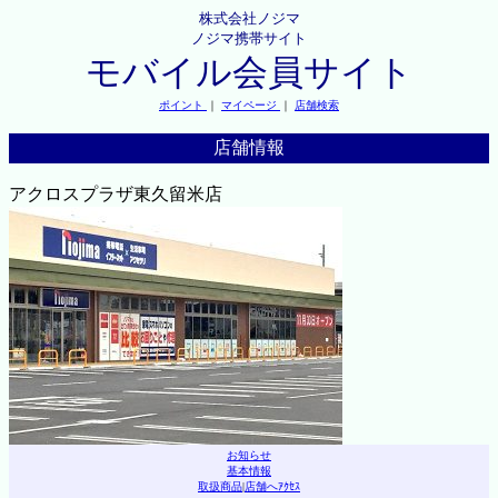
株式会社ノジマ
ノジマ携帯サイト
モバイル会員サイト
ポイント
｜
マイページ
｜
店舗検索
店舗情報
アクロスプラザ東久留米店
お知らせ
基本情報
取扱商品
|
店舗へｱｸｾｽ