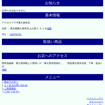
お知らせ
お知らせはありません。
基本情報
アクロスプラザ東久留米店
住所 ： 東京都東久留米市上の原２-３-１８
地図
TEL ：
0424705701
取扱い商品
お店へのアクセス
西武池袋線 東久留米駅より西武バス「東久留米団地行」、「西友東久留米店前」下車、徒歩3
分
地図
メニュー
├
初めての方へ
├
よくあるお問い合わせ
├
ご利用規約
└
ﾌﾟﾗｲﾊﾞｼｰﾎﾟﾘｼｰ
ページトップへ
マイページへ
サイトトップへ