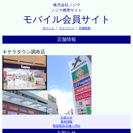
株式会社ノジマ
ノジマ携帯サイト
モバイル会員サイト
ポイント
｜
マイページ
｜
店舗検索
店舗情報
キテラタウン調布店
お知らせ
基本情報
取扱商品
|
店舗へｱｸｾｽ
お知らせ