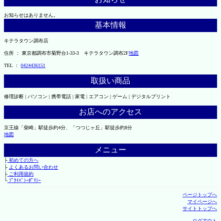
お知らせはありません。
基本情報
キテラタウン調布店
住所 ： 東京都調布市菊野台1-33-3 キテラタウン調布2F
地図
TEL ：
0424436151
取扱い商品
修理診断 | パソコン | 携帯電話 | 家電 | エアコン | ゲーム | デジタルプリント
お店へのアクセス
京王線「柴崎」駅徒歩約4分、「つつじヶ丘」駅徒歩約8分
地図
メニュー
├
初めての方へ
├
よくあるお問い合わせ
├
ご利用規約
└
ﾌﾟﾗｲﾊﾞｼｰﾎﾟﾘｼｰ
ページトップへ
マイページへ
サイトトップへ
ログアウト