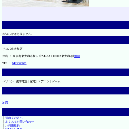
お知らせはありません。
リコパ東大和店
住所 ： 東京都東大和市桜ヶ丘2-142-1 LICOPA東大和2階
地図
TEL ：
0425908601
パソコン | 携帯電話 | 家電 | エアコン | ゲーム
地図
├
初めての方へ
├
よくあるお問い合わせ
├
ご利用規約