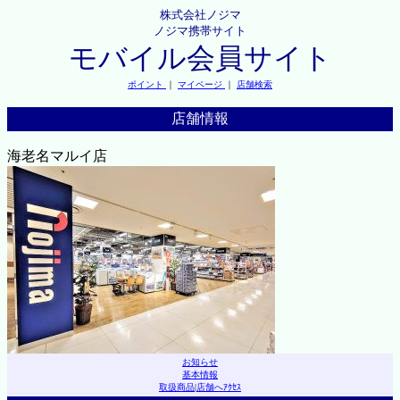
株式会社ノジマ
ノジマ携帯サイト
モバイル会員サイト
ポイント
｜
マイページ
｜
店舗検索
店舗情報
海老名マルイ店
お知らせ
基本情報
取扱商品
|
店舗へｱｸｾｽ