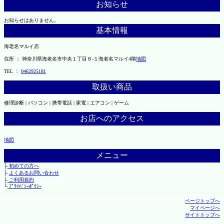
お知らせ
お知らせはありません。
基本情報
海老名マルイ店
住所 ： 神奈川県海老名市中央１丁目６-１海老名マルイ4階
地図
TEL ：
0462925181
取扱い商品
修理診断 | パソコン | 携帯電話 | 家電 | エアコン | ゲーム
お店へのアクセス
地図
メニュー
├
初めての方へ
├
よくあるお問い合わせ
├
ご利用規約
└
ﾌﾟﾗｲﾊﾞｼｰﾎﾟﾘｼｰ
ページトップへ
マイページへ
サイトトップへ