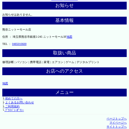
お知らせ
お知らせはありません。
基本情報
熊谷ニットーモール店
住所 ： 埼玉県熊谷市銀座2-245 ニットーモール3F
地図
TEL ：
0485010600
取扱い商品
修理診断 | パソコン | 携帯電話 | 家電 | エアコン | ゲーム | デジタルプリント
お店へのアクセス
地図
メニュー
├
初めての方へ
├
よくあるお問い合わせ
├
ご利用規約
└
ﾌﾟﾗｲﾊﾞｼｰﾎﾟﾘｼｰ
ページトップへ
マイページへ
サイトトップへ