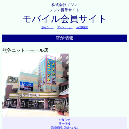
株式会社ノジマ
ノジマ携帯サイト
モバイル会員サイト
ポイント
｜
マイページ
｜
店舗検索
店舗情報
熊谷ニットーモール店
お知らせ
基本情報
取扱商品
|
店舗へｱｸｾｽ