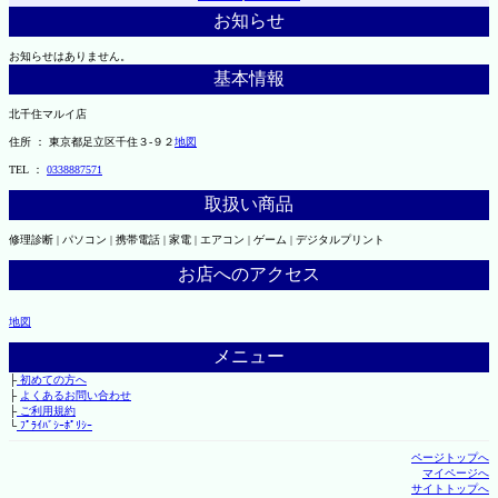
お知らせ
お知らせはありません。
基本情報
北千住マルイ店
住所 ： 東京都足立区千住３-９２
地図
TEL ：
0338887571
取扱い商品
修理診断 | パソコン | 携帯電話 | 家電 | エアコン | ゲーム | デジタルプリント
お店へのアクセス
地図
メニュー
├
初めての方へ
├
よくあるお問い合わせ
├
ご利用規約
└
ﾌﾟﾗｲﾊﾞｼｰﾎﾟﾘｼｰ
ページトップへ
マイページへ
サイトトップへ