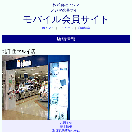
株式会社ノジマ
ノジマ携帯サイト
モバイル会員サイト
ポイント
｜
マイページ
｜
店舗検索
店舗情報
北千住マルイ店
お知らせ
基本情報
取扱商品
|
店舗へｱｸｾｽ